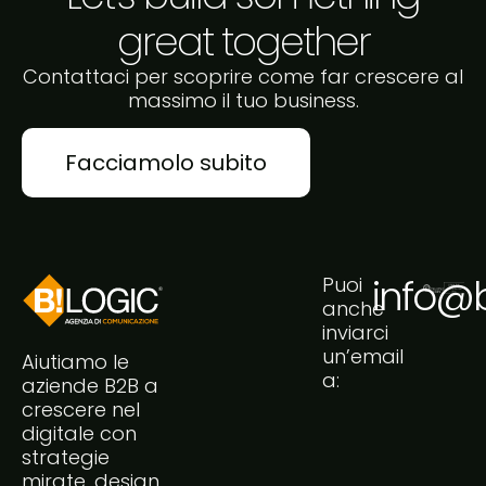
great together
Contattaci per scoprire come far crescere al
massimo il tuo business.
Facciamolo subito
info@bi
Puoi
anche
inviarci
un’email
Aiutiamo le
a:
aziende B2B a
crescere nel
digitale con
strategie
mirate, design