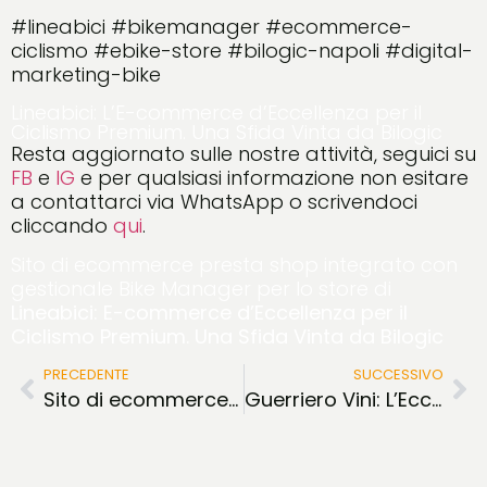
#lineabici #bikemanager #ecommerce-
ciclismo #ebike-store #bilogic-napoli #digital-
marketing-bike
Lineabici: L’E-commerce d’Eccellenza per il
Ciclismo Premium. Una Sfida Vinta da Bilogic
Resta aggiornato sulle nostre attività, seguici su
FB
e
IG
e per qualsiasi informazione non esitare
a contattarci via WhatsApp o scrivendoci
cliccando
qui
.
Sito di ecommerce presta shop integrato con
gestionale Bike Manager per lo store di
Lineabici: E-commerce d’Eccellenza per il
Ciclismo Premium. Una Sfida Vinta da Bilogic
PRECEDENTE
SUCCESSIVO
Sito di ecommerce integrato con gestionale ARCO
Guerriero Vini: L’Eccellenza del Taurasi incontra il Digital Design di Bilogic