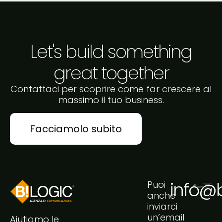
Let's build something
great together
Contattaci per scoprire come far crescere al
massimo il tuo business.
Facciamolo subito
info@bi
Puoi
anche
inviarci
un’email
Aiutiamo le