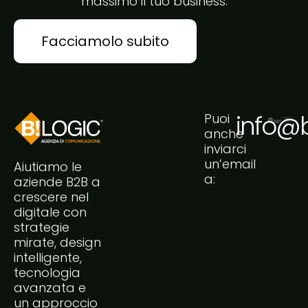
massimo il tuo business.
Facciamolo subito
info@bi
Puoi
anche
inviarci
un’email
Aiutiamo le
a:
aziende B2B a
crescere nel
digitale con
strategie
mirate, design
intelligente,
tecnologia
avanzata e
un approccio