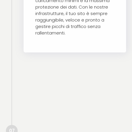
caricamento minimi e la massima
protezione dei dati. Con le nostre
infrastrutture, il tuo sito è sempre
raggiungibile, veloce e pronto a
gestire picchi di traffico senza
rallentamenti.
DEVELOPMENT: SOLUZIONI
SOFTWARE CUSTOM
Sviluppo Software su
Misura e Integrazioni
Sistemi
Il codice è il motore della tua
azienda. Come agenzia di sviluppo
07