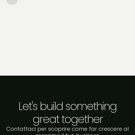
web e software, realizziamo
soluzioni customizzate per risolvere
sfide complesse. Con le integrazioni
API tra eCommerce e sistemi
aziendali, trasformiamo le tue
necessità operative in strumenti
tecnologici fluidi, sicuri e
d’avanguardia.
Let's build something
great together
Contattaci per scoprire come far crescere al