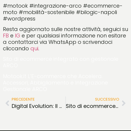
#motook #integrazione-arco #ecommerce-
moto #mobilità-sostenibile #bilogic-napoli
#wordpress
Resta aggiornato sulle nostre attività, seguici su
FB
e
IG
e per qualsiasi informazione non esitare
a contattarci via WhatsApp o scrivendoci
cliccando
qui
.
Sito di ecommerce integrato con gestionale
ARCO
Motook.it L’E-commerce che Accelera.
Accessori, Abbigliamento e Integrazione
Gestionale ARCO
PRECEDENTE
SUCCESSIVO
Digital Evolution: Il Caso Il Faro Boutique
Sito di ecommerce presta shop integrato con gestionale Bike Manager