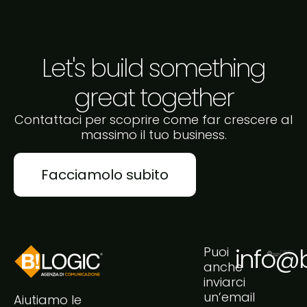
Let's build something
great together
Contattaci per scoprire come far crescere al
massimo il tuo business.
Facciamolo subito
info@bi
Puoi
anche
inviarci
un’email
Aiutiamo le