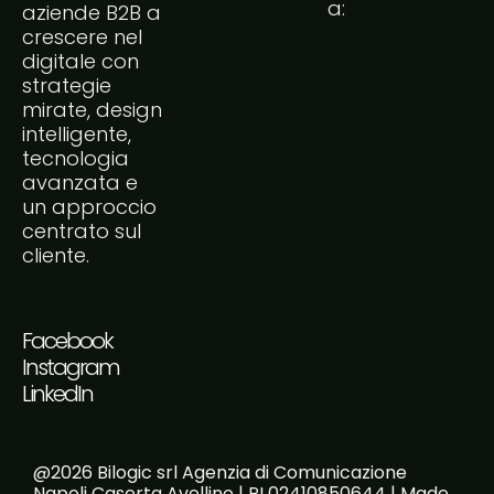
a:
aziende B2B a
crescere nel
digitale con
strategie
mirate, design
intelligente,
tecnologia
avanzata e
un approccio
centrato sul
cliente.
Facebook
Instagram
LinkedIn
@2026 Bilogic srl Agenzia di Comunicazione
Napoli Caserta Avellino | PI 02410850644 | Made