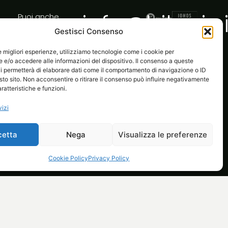
info@bilogic.i
Puoi anche
inviarci un’email
Gestisci Consenso
a:
le migliori esperienze, utilizziamo tecnologie come i cookie per
e/o accedere alle informazioni del dispositivo. Il consenso a queste
i permetterà di elaborare dati come il comportamento di navigazione o ID
sto sito. Non acconsentire o ritirare il consenso può influire negativamente
ratteristiche e funzioni.
vizi
cetta
Nega
Visualizza le preferenze
Cookie Policy
Privacy Policy
l tuo ecommerce
Life at Bilogic
Contatti