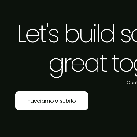
Let's build
great to
Cont
Facciamolo subito