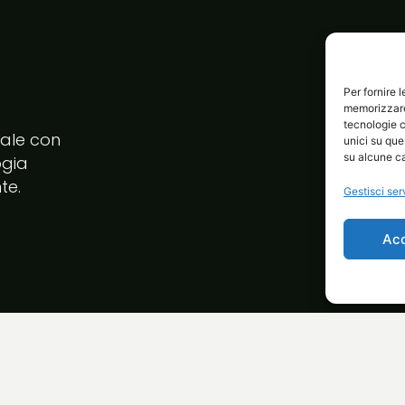
Per fornire 
memorizzare 
tecnologie c
tale con
unici su que
su alcune ca
ogia
te.
Gestisci ser
Ac
E-commerce integrati
Bilogic AI
Servizi
Avvia i
Privacy Policy
Cookie Policy (UE)