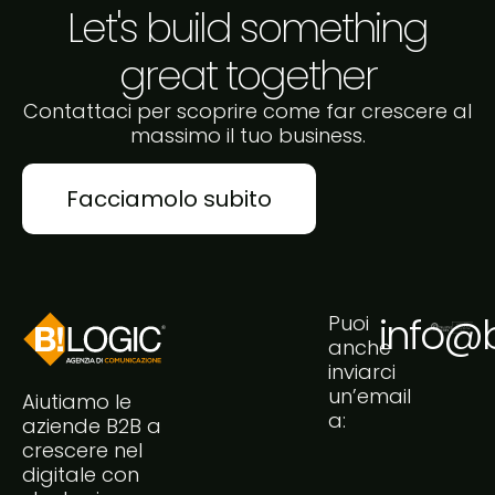
Let's build something
great together
Contattaci per scoprire come far crescere al
massimo il tuo business.
Facciamolo subito
info@bi
Puoi
anche
inviarci
un’email
Aiutiamo le
a:
aziende B2B a
crescere nel
digitale con