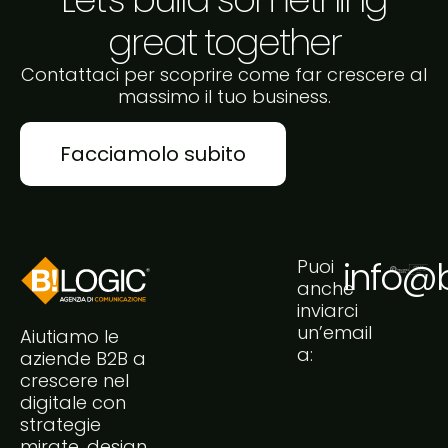
great together
Contattaci per scoprire come far crescere al
massimo il tuo business.
Facciamolo subito
info@bi
Puoi
anche
inviarci
un’email
Aiutiamo le
a:
aziende B2B a
crescere nel
digitale con
strategie
mirate, design