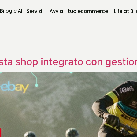
Bilogic AI
Servizi
Avvia il tuo ecommerce
Life at Bi
sta shop integrato con gesti