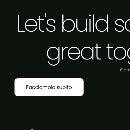
Let's build
great to
Cont
Facciamolo subito