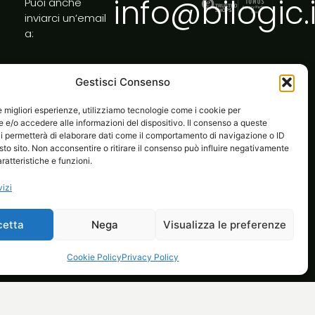
info@bilogic.i
Puoi anche
inviarci un’email
a:
Gestisci Consenso
le migliori esperienze, utilizziamo tecnologie come i cookie per
e/o accedere alle informazioni del dispositivo. Il consenso a queste
i permetterà di elaborare dati come il comportamento di navigazione o ID
sto sito. Non acconsentire o ritirare il consenso può influire negativamente
ratteristiche e funzioni.
vizi
cetta
Nega
Visualizza le preferenze
l tuo ecommerce
Life at Bilogic
Contatti
Cookie Policy
Privacy Policy