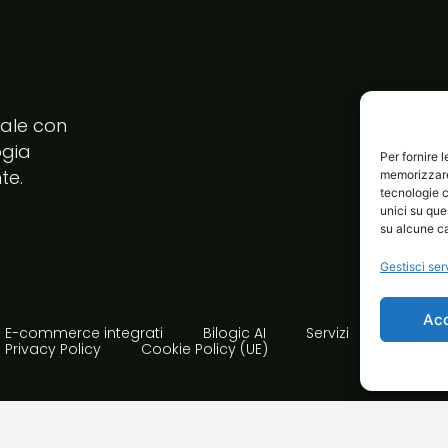
tale con
ogia
Per fornire 
te.
memorizzare 
tecnologie c
unici su que
su alcune ca
Gestisci ser
Ac
E-commerce integrati
Bilogic AI
Servizi
Avvia i
Privacy Policy
Cookie Policy (UE)
rta Avellino | PI 02410850644 | Made with passion!