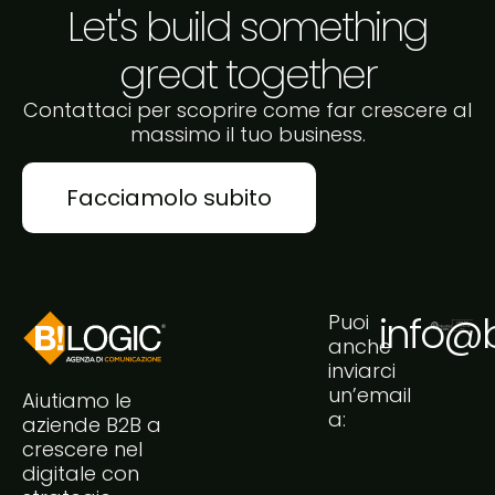
Let's build something
great together
Contattaci per scoprire come far crescere al
massimo il tuo business.
Facciamolo subito
info@bi
Puoi
anche
inviarci
un’email
Aiutiamo le
a:
aziende B2B a
crescere nel
digitale con