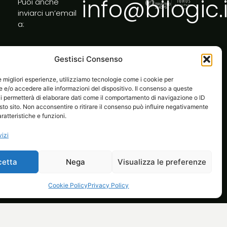
info@bilogic.i
Puoi anche
inviarci un’email
a:
Gestisci Consenso
le migliori esperienze, utilizziamo tecnologie come i cookie per
e/o accedere alle informazioni del dispositivo. Il consenso a queste
i permetterà di elaborare dati come il comportamento di navigazione o ID
sto sito. Non acconsentire o ritirare il consenso può influire negativamente
ratteristiche e funzioni.
vizi
cetta
Nega
Visualizza le preferenze
l tuo ecommerce
Life at Bilogic
Contatti
Cookie Policy
Privacy Policy