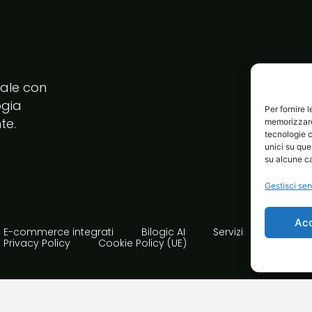
tale con
ogia
Per fornire 
te.
memorizzare 
tecnologie c
unici su que
su alcune ca
Gestisci ser
Ac
E-commerce integrati
Bilogic AI
Servizi
Avvia i
Privacy Policy
Cookie Policy (UE)
rta Avellino | PI 02410850644 | Made with passion!