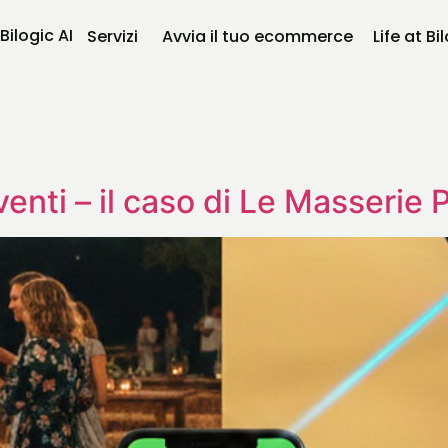
Bilogic AI
Servizi
Avvia il tuo ecommerce
Life at Bi
venti – il caso di Le Masserie 