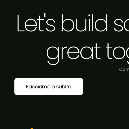
Let's build
great to
Cont
Facciamolo subito