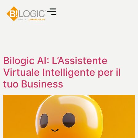
Bilogic AI: L’Assistente
Virtuale Intelligente per il
tuo Business