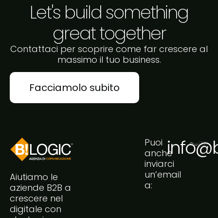
Let's build something
great together
Contattaci per scoprire come far crescere al
massimo il tuo business.
Facciamolo subito
info@bi
Puoi
anche
inviarci
un’email
Aiutiamo le
a:
aziende B2B a
crescere nel
digitale con