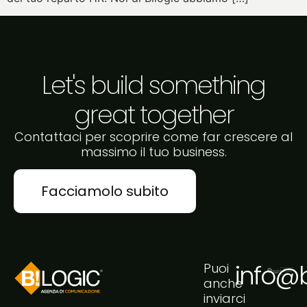
Let's build something
great together
Contattaci per scoprire come far crescere al
massimo il tuo business.
Facciamolo subito
info@bi
Puoi
anche
inviarci