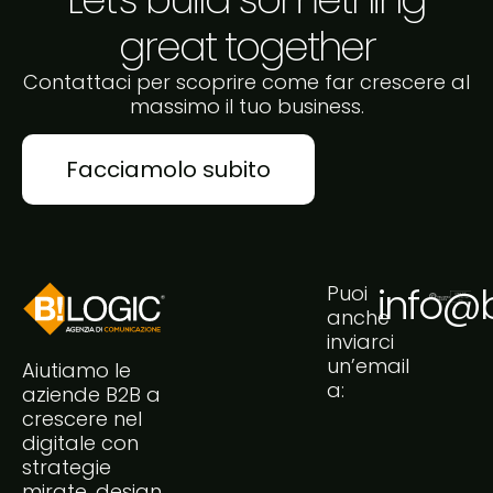
great together
Contattaci per scoprire come far crescere al
massimo il tuo business.
Facciamolo subito
info@bi
Puoi
anche
inviarci
un’email
Aiutiamo le
a:
aziende B2B a
crescere nel
digitale con
strategie
mirate, design