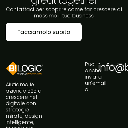
great together
Contattaci per scoprire come far crescere al
massimo il tuo business.
Facciamolo subito
info@bi
Puoi
anche
inviarci
un’email
Aiutiamo le
a:
aziende B2B a
crescere nel
digitale con
strategie
mirate, design
intelligente,