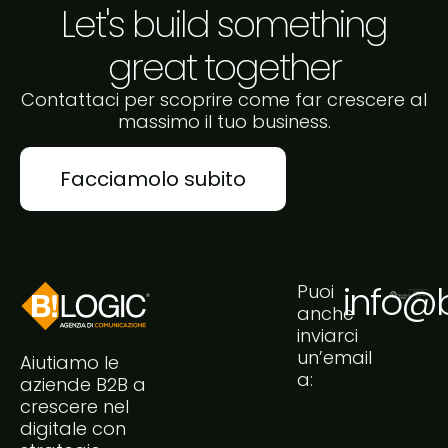
Let's build something
great together
Contattaci per scoprire come far crescere al
massimo il tuo business.
Facciamolo subito
info@bi
Puoi
anche
inviarci
un’email
Aiutiamo le
a:
aziende B2B a
crescere nel
digitale con