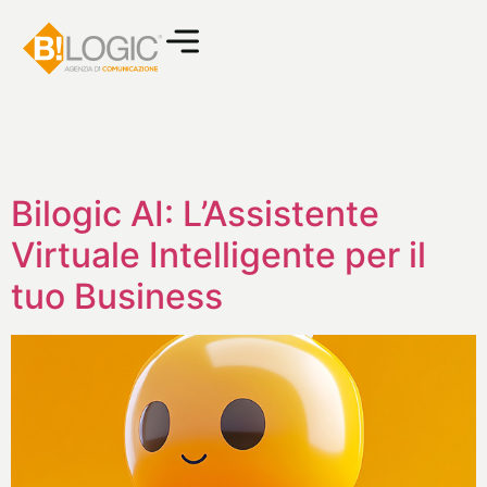
Bilogic AI: L’Assistente
Virtuale Intelligente per il
tuo Business