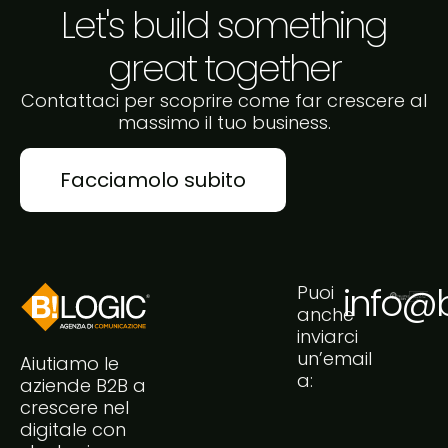
Let's build something
great together
Contattaci per scoprire come far crescere al
massimo il tuo business.
Facciamolo subito
info@bi
Puoi
anche
inviarci
un’email
Aiutiamo le
a:
aziende B2B a
crescere nel
digitale con