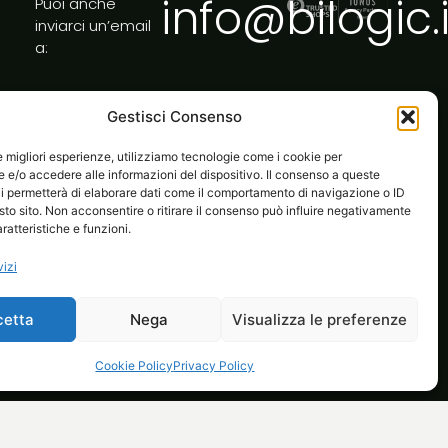
info@bilogic.i
Puoi anche
inviarci un’email
a:
Gestisci Consenso
le migliori esperienze, utilizziamo tecnologie come i cookie per
e/o accedere alle informazioni del dispositivo. Il consenso a queste
i permetterà di elaborare dati come il comportamento di navigazione o ID
sto sito. Non acconsentire o ritirare il consenso può influire negativamente
ratteristiche e funzioni.
vizi
cetta
Nega
Visualizza le preferenze
l tuo ecommerce
Life at Bilogic
Contatti
Cookie Policy
Privacy Policy