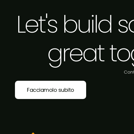
Let's build
great to
Cont
Facciamolo subito