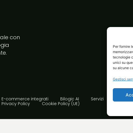
tale con
ogia
Per fornire 
te.
memorizzare 
tecnologie c
unici su que
su alcune ca
Gestisci ser
Ac
E-commerce integrati
Bilogic AI
Servizi
Avvia i
Privacy Policy
Cookie Policy (UE)
rta Avellino | PI 02410850644 | Made with passion!