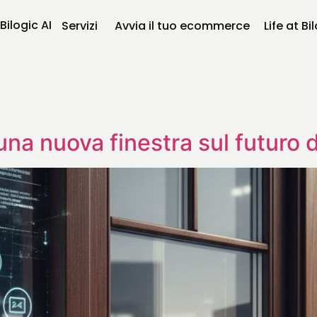
Bilogic AI
Servizi
Avvia il tuo ecommerce
Life at Bi
una nuova finestra sul futuro d