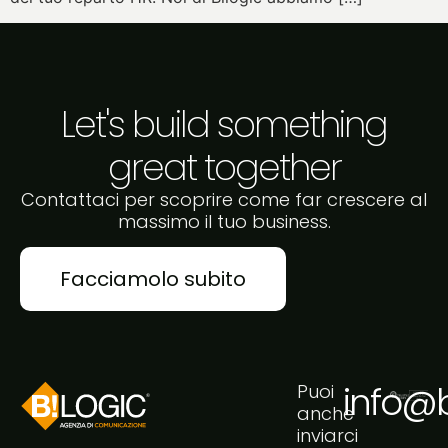
Let's build something
great together
Contattaci per scoprire come far crescere al
massimo il tuo business.
Facciamolo subito
info@bi
Puoi
anche
inviarci