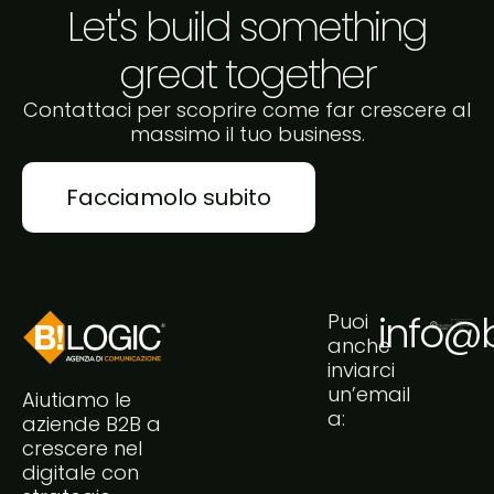
Let's build something
great together
Contattaci per scoprire come far crescere al
massimo il tuo business.
Facciamolo subito
info@bi
Puoi
anche
inviarci
un’email
Aiutiamo le
a:
aziende B2B a
crescere nel
digitale con