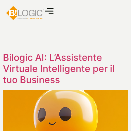
Bilogic AI: L’Assistente
Virtuale Intelligente per il
tuo Business