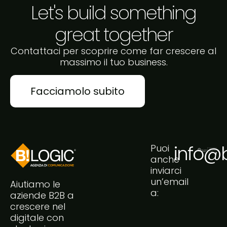
Let's build something
great together
Contattaci per scoprire come far crescere al
massimo il tuo business.
Facciamolo subito
info@bi
Puoi
anche
inviarci
un’email
Aiutiamo le
a:
aziende B2B a
crescere nel
digitale con