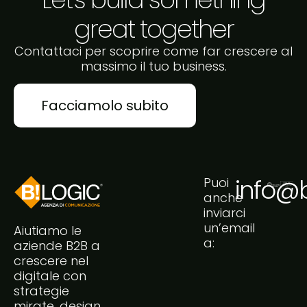
great together
Contattaci per scoprire come far crescere al
massimo il tuo business.
Facciamolo subito
info@bi
Puoi
anche
inviarci
un’email
Aiutiamo le
a:
aziende B2B a
crescere nel
digitale con
strategie
mirate, design