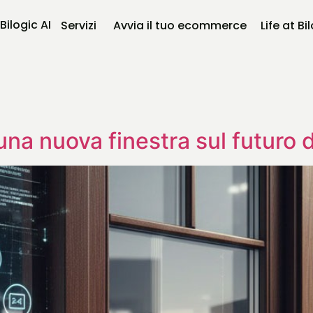
Bilogic AI
Servizi
Avvia il tuo ecommerce
Life at Bi
una nuova finestra sul futuro d