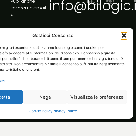
info@bilogic.i
Puoi anche
inviarci un’email
a:
Gestisci Consenso
le migliori esperienze, utilizziamo tecnologie come i cookie per
e/o accedere alle informazioni del dispositivo. Il consenso a queste
i permetterà di elaborare dati come il comportamento di navigazione o ID
sto sito. Non acconsentire o ritirare il consenso può influire negativamente
ratteristiche e funzioni.
vizi
cetta
Nega
Visualizza le preferenze
l tuo ecommerce
Life at Bilogic
Contatti
Cookie Policy
Privacy Policy