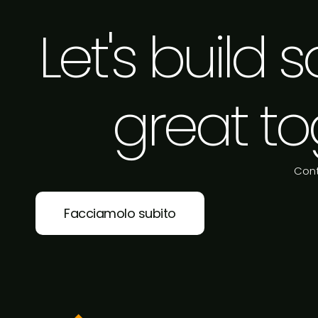
Let's build
great to
Cont
Facciamolo subito