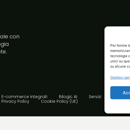
tale con
ogia
Per fornire 
te.
memorizzare 
tecnologie c
unici su que
su alcune ca
Gestisci ser
Ac
E-commerce integrati
Bilogic AI
Servizi
Avvia i
Privacy Policy
Cookie Policy (UE)
rta Avellino | PI 02410850644 | Made with passion!