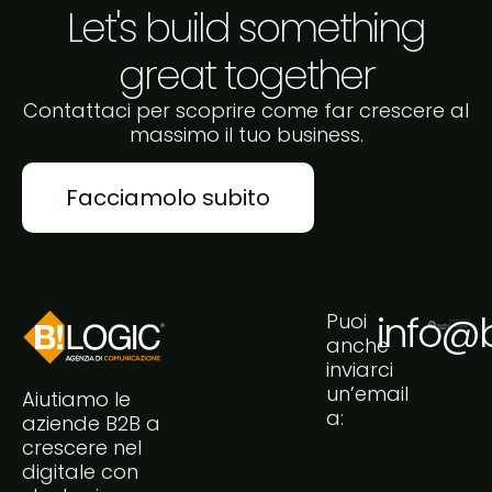
Let's build something
great together
Contattaci per scoprire come far crescere al
massimo il tuo business.
Facciamolo subito
info@bi
Puoi
anche
inviarci
un’email
Aiutiamo le
a:
aziende B2B a
crescere nel
digitale con