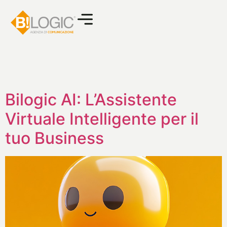
Bilogic AI: L’Assistente
Virtuale Intelligente per il
tuo Business