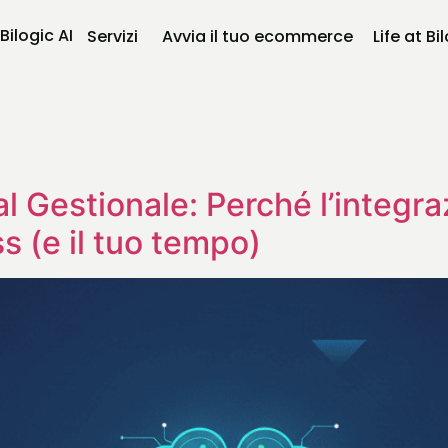
Bilogic AI
Servizi
Avvia il tuo ecommerce
Life at Bi
l Gestionale: Perché l’integra
ss (e il tuo tempo)