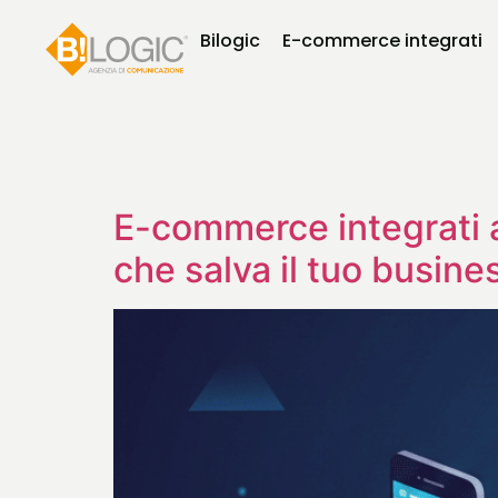
Bilogic
E-commerce integrati
E-commerce integrati a
che salva il tuo busine