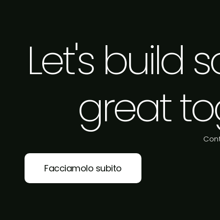
Let's build
great to
Cont
Facciamolo subito