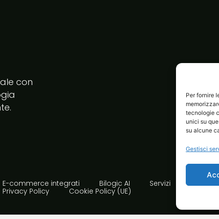
tale con
ogia
Per fornire 
memorizzare 
te.
tecnologie c
unici su que
su alcune ca
Gestisci ser
Ac
E-commerce integrati
Bilogic AI
Servizi
Avvia i
Privacy Policy
Cookie Policy (UE)