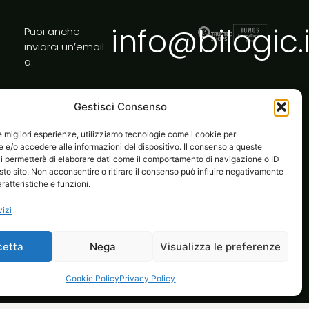
info@bilogic.i
Puoi anche
inviarci un’email
a:
Gestisci Consenso
le migliori esperienze, utilizziamo tecnologie come i cookie per
e/o accedere alle informazioni del dispositivo. Il consenso a queste
i permetterà di elaborare dati come il comportamento di navigazione o ID
sto sito. Non acconsentire o ritirare il consenso può influire negativamente
ratteristiche e funzioni.
vizi
cetta
Nega
Visualizza le preferenze
l tuo ecommerce
Life at Bilogic
Contatti
Cookie Policy
Privacy Policy