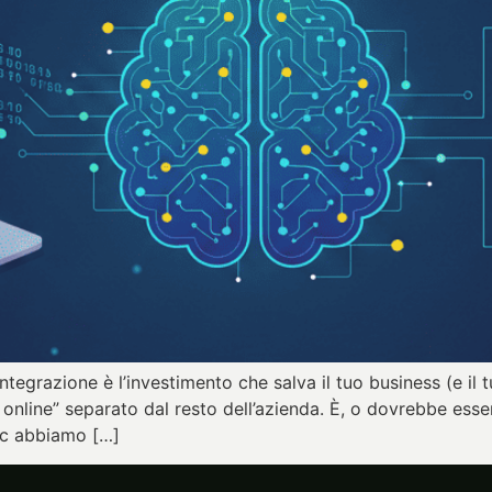
ntegrazione è l’investimento che salva il tuo business (e i
line” separato dal resto dell’azienda. È, o dovrebbe essere,
ic abbiamo […]