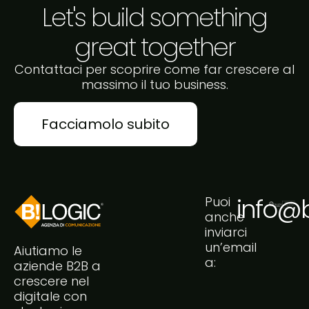
Let's build something
great together
Contattaci per scoprire come far crescere al
massimo il tuo business.
Facciamolo subito
info@bi
Puoi
anche
inviarci
un’email
Aiutiamo le
a:
aziende B2B a
crescere nel
digitale con