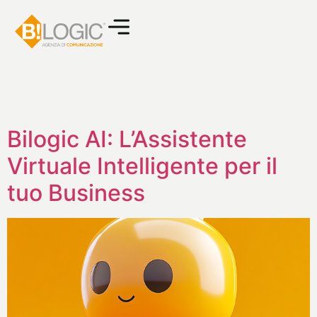
Bilogic AI: L’Assistente
Virtuale Intelligente per il
tuo Business